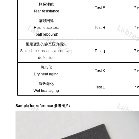
撕裂性能
Test F
7 
Tear resistance
落球回弹
Resilience
t
est
Test H
7 
(ball rebound)
恒定变形的静态压力损失
Static force loss test at constant
Test I
7 
1
deflection
热老化
Test K
7 
Dry
h
eat aging
湿热老化
Test L
7 
Wet heat aging
Sample for reference 参考图片: