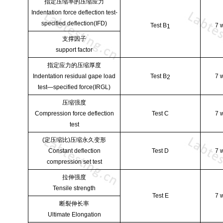
指定压缩率的压缩应力
Indentation force deflection test-
specified deflection(IFD)
Test B
7 
1
支撑因子
support factor
指定应力的压缩厚度
Indentation residual gape load
Test B
7 
2
test—specified force
(IRGL)
压缩强度
Compression force deflection
Test C
7 
test
(
定压缩比
)
压缩永久变形
Constant deflection
Test D
7 
compression set test
拉伸强度
Tensile strength
Test E
7 
断裂伸长率
Ultimate Elongation