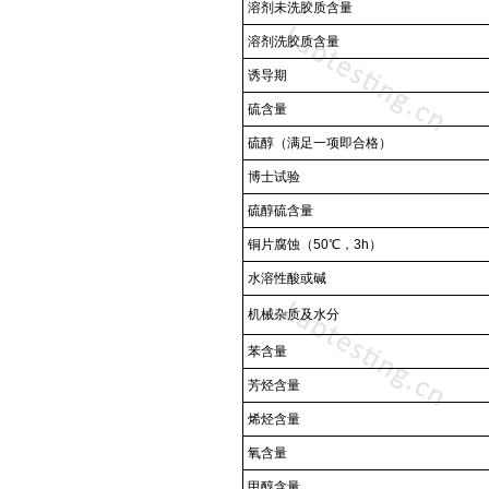
溶剂未洗胶质含量
溶剂洗胶质含量
诱导期
硫含量
硫醇（满足一项即合格）
博士试验
硫醇硫含量
铜片腐蚀（
50
℃，
3h
）
水溶性酸或碱
机械杂质及水分
苯含量
芳烃含量
烯烃含量
氧含量
甲醇含量