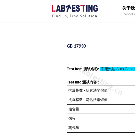
关于我
ABOUT 
GB 17930
Test item 测试名称:
车用汽油 Auto Gasol
Test info 测试内容：
抗爆指数
-
研究法辛烷值
抗爆指数
-
马达法辛烷值
铅含量
馏程
蒸气压